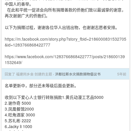
中国人的善举。
在此和平统一促进会向所有捐赠善款的侨胞们致以最诚挚的谢意，
再次谢谢广大的侨胞们。
以下为捐赠过程，谢谢各位华人出钱出物，也谢谢志愿者安排。
https://m.facebook.com/story.php?story_fbid=2186000831532705
&id=1283766868422777
https://www.facebook.com/1283766868422777/posts/218600139
1532649/
回复了 福建同乡会 创建的主题 ›
洪都拉斯水灾捐款捐物倡议书
5年前
名单更新中，部分还未等级后面会更新。
收到以下爱心人士银行转账捐款1.黄氏动漫工艺品5000
2.谢作奇 5000
3.凤凰餐馆2000
4.旺角酒家 3000
5.苏礼彬 2222
6.Jacky li 1000