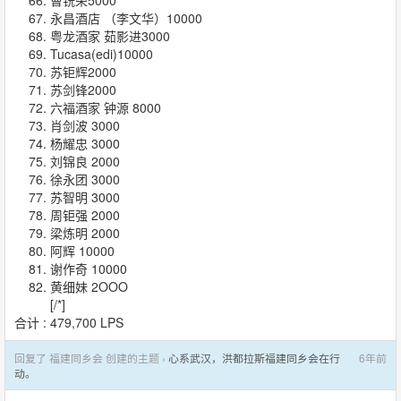
永昌酒店 （李文华）10000
粤龙酒家 茹影进3000
Tucasa(edi)10000
苏钜辉2000
苏剑锋2000
六福酒家 钟源 8000
肖剑波 3000
杨耀忠 3000
刘锦良 2000
徐永团 3000
苏智明 3000
周钜强 2000
梁炼明 2000
阿辉 10000
谢作奇 10000
黄细妹 2OOO
[/*]
合计 : 479,700 LPS
回复了 福建同乡会 创建的主题 ›
心系武汉，洪都拉斯福建同乡会在行
6年前
动。