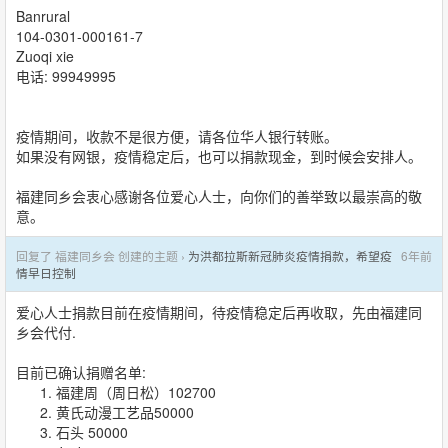
Banrural
104-0301-000161-7
Zuoqi xie
电话: 99949995
疫情期间，收款不是很方便，请各位华人银行转账。
如果没有网银，疫情稳定后，也可以捐款现金，到时候会安排人。
福建同乡会衷心感谢各位爱心人士，向你们的善举致以最崇高的敬
意。
回复了 福建同乡会 创建的主题 ›
为洪都拉斯新冠肺炎疫情捐款，希望疫
6年前
情早日控制
爱心人士捐款目前在疫情期间，待疫情稳定后再收取，先由福建同
乡会代付.
目前已确认捐赠名单:
福建周（周日松）102700
黄氏动漫工艺品50000
石头 50000