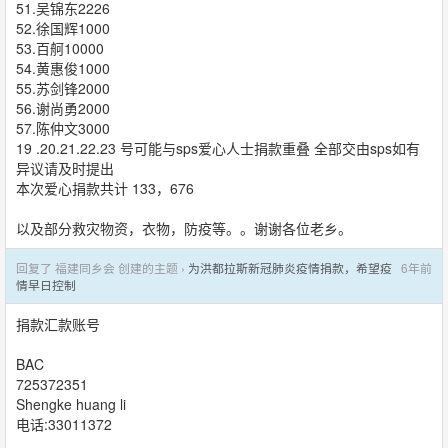
51.吴锦东2226
52.徐国辉1000
53.百舸10000
54.黄惠俊1000
55.苏剑锋2000
56.谢尚勇2000
57.陈仲文3000
19 .20.21.22.23 号可能与sps爱心人士捐款重叠 全部交由sps如有
异议请及时提出
本次爱心捐款共计 133，676
以及部分救灾物资，衣物，防疫等。。谢谢各位老乡。
回复了 福建同乡会 创建的主题 ›
为洪都拉斯新冠肺炎疫情捐款，希望疫
6年前
情早日控制
捐款汇款账号
BAC
725372351
Shengke huang li
电话:33011372