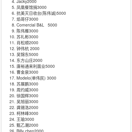
Jacky2000
凤凰餐馆捐3000
抗美灭日收台(陈伟诚)5000
焰哥仔3000
Comercial B&L 5000
陈伟雁3000
苏礼彬3000
肖松顺2000
钟伟杭 2000
吴锦东5000
东方山庄2000
唐裕通来利面业5000
曹金泉3000
Modelo(单伟民) 3000
苏展鹏3000
周灼威3000
徐国辉3000
吴旭丽3000
龚锡洛2000
柯林峰3000
王瑜3000
甄乙潮2000
Billy chen2000