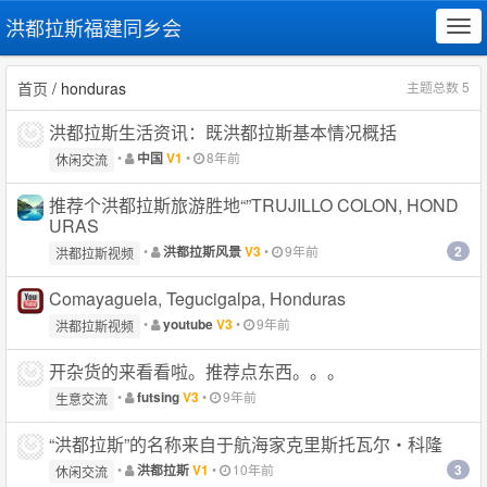
洪都拉斯福建同乡会
Tog
navi
首页
/ honduras
主题总数 5
洪都拉斯生活资讯：既洪都拉斯基本情况概括
•
•
8年前
中国
V1
休闲交流
推荐个洪都拉斯旅游胜地“”TRUJILLO COLON, HOND
URAS
2
•
•
9年前
洪都拉斯风景
V3
洪都拉斯视频
Comayaguela, Tegucigalpa, Honduras
•
•
9年前
youtube
V3
洪都拉斯视频
开杂货的来看看啦。推荐点东西。。。
•
•
9年前
futsing
V3
生意交流
“洪都拉斯”的名称来自于航海家克里斯托瓦尔・科隆
3
•
•
10年前
洪都拉斯
V1
休闲交流