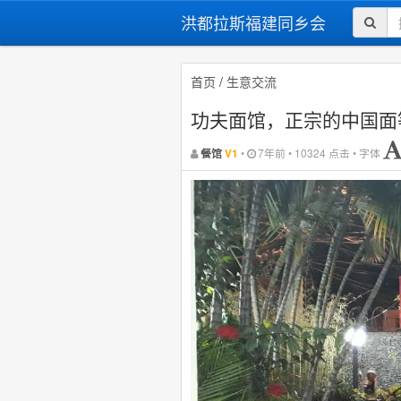
洪都拉斯福建同乡会
首页
/
生意交流
功夫面馆，正宗的中国面
•
7年前 • 10324 点击 • 字体
餐馆
V1