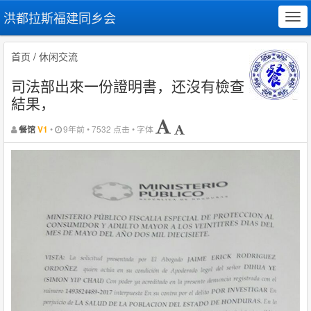
洪都拉斯福建同乡会
Tog
navi
首页
/
休闲交流
司法部出來一份證明書，还沒有檢查
結果，
•
9年前 • 7532 点击 • 字体
餐馆
V1