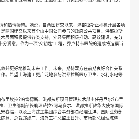
。
邀请和热情接待。她说，自两国建交以来，洪都拉斯正积极开展各项
，是两国建交以来首个由中国公司参与的政府公共项目。洪都拉斯
技术层面积极提供各类支持，外经集团积极推动、高效建设，充分
人十分满意。作为一项“交钥匙”工程，乔卢特卡医院的建成将造福当
成效并更好地推动未来工作。未来，期待双方在前期良好合作关系
合作。希望上海建工更广泛地参与洪都拉斯医疗卫生、水利水电等
。
布里埃拉?帕雷德斯、洪都拉斯项目管理技术部主任丹尼尔?布里
拉、卫生部副部长助理萨拉?阿马多尔、洪都拉斯驻华大使馆国际
处宋春临，以及上海建工集团综合事务部总经理汪洋、国际业务部
长陈意、总裁郑成广、海外工程总监王日升、市场部总经理陈晓