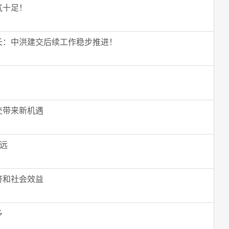
气十足！
长：中洪建交后续工作稳步推进！
交带来新机遇
更远
济和社会效益
多