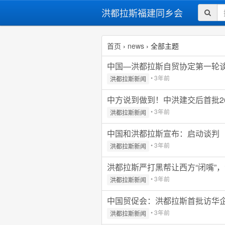
洪都拉斯福建同乡会
首页
›
news
› 全部主题
中国—洪都拉斯自贸协定第一轮
• 3年前
洪都拉斯新闻
中方说到做到！中洪建交后首批2
• 3年前
洪都拉斯新闻
中国和洪都拉斯宣布：启动谈判
• 3年前
洪都拉斯新闻
洪都拉斯严打黑帮让西方“闭嘴”，
• 3年前
洪都拉斯新闻
中国贸促会：洪都拉斯首批访华
• 3年前
洪都拉斯新闻