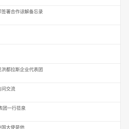
部签署合作谅解备忘录
见洪都拉斯企业代表团
访问交流
表团一行莅泉
中国大使是他