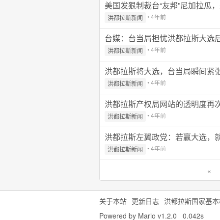
美国发狠制裁台“友邦”尼加拉瓜
• 4年前
洪都拉斯新闻
台媒：台当局担忧洪都拉斯大选后
• 4年前
洪都拉斯新闻
洪都拉斯将大选，台当局瞬间紧
• 4年前
洪都拉斯新闻
洪都拉斯产权局网站的透明度再
• 4年前
洪都拉斯新闻
洪都拉斯左翼政党：若赢大选，
• 4年前
洪都拉斯新闻
«
关于本站
更新日志
洪都拉斯国家基本
Powered by
Mario v1.2.0
0.042s