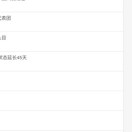
代表团
头目
状态延长45天