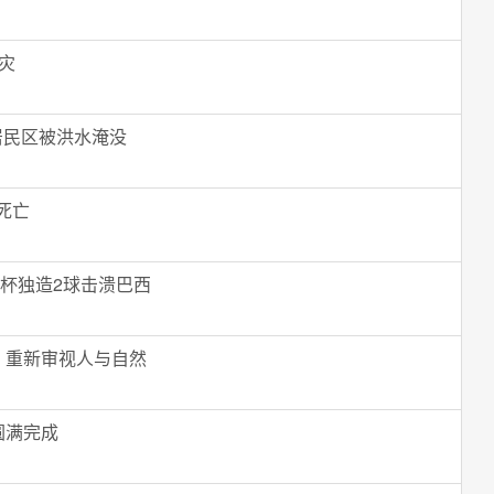
灾
居民区被洪水淹没
死亡
杯独造2球击溃巴西
，重新审视人与自然
圆满完成